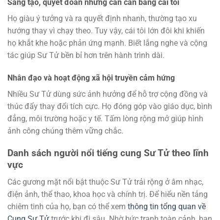
Sáng tạo, quyết đoán nhưng cần cân bằng cái tôi
Họ giàu ý tưởng và ra quyết định nhanh, thường tạo xu
hướng thay vì chạy theo. Tuy vậy, cái tôi lớn đôi khi khiến
họ khắt khe hoặc phản ứng mạnh. Biết lắng nghe và cộng
tác giúp Sư Tử bền bỉ hơn trên hành trình dài.
Nhân đạo và hoạt động xã hội truyền cảm hứng
Nhiều Sư Tử dùng sức ảnh hưởng để hỗ trợ cộng đồng và
thúc đẩy thay đổi tích cực. Họ đóng góp vào giáo dục, bình
đẳng, môi trường hoặc y tế. Tấm lòng rộng mở giúp hình
ảnh công chúng thêm vững chắc.
Danh sách người nổi tiếng cung Sư Tử theo lĩnh
vực
Các gương mặt nổi bật thuộc Sư Tử trải rộng ở âm nhạc,
điện ảnh, thể thao, khoa học và chính trị. Để hiểu nền tảng
chiêm tinh của họ, bạn có thể xem
thông tin tổng quan về
Cung Sư Tử
trước khi đi sâu. Nhờ bức tranh toàn cảnh, bạn