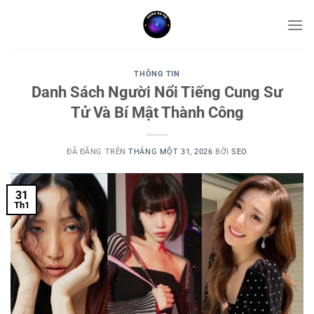
Chuyển
đến
nội
dung
THÔNG TIN
Danh Sách Người Nổi Tiếng Cung Sư
Tử Và Bí Mật Thành Công
ĐÃ ĐĂNG TRÊN
THÁNG MỘT 31, 2026
BỞI
SEO
31
Th1