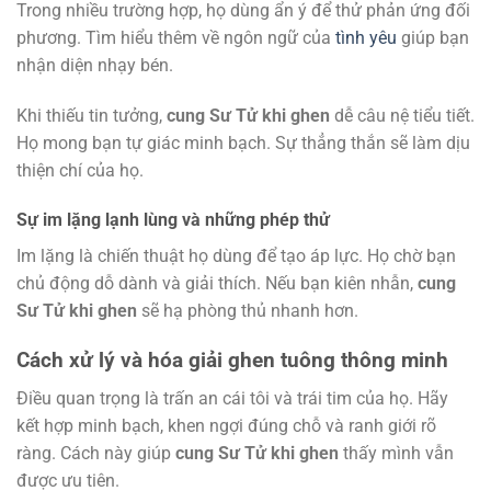
Trong nhiều trường hợp, họ dùng ẩn ý để thử phản ứng đối
phương. Tìm hiểu thêm về ngôn ngữ của
tình yêu
giúp bạn
nhận diện nhạy bén.
Khi thiếu tin tưởng,
cung Sư Tử khi ghen
dễ câu nệ tiểu tiết.
Họ mong bạn tự giác minh bạch. Sự thẳng thắn sẽ làm dịu
thiện chí của họ.
Sự im lặng lạnh lùng và những phép thử
Im lặng là chiến thuật họ dùng để tạo áp lực. Họ chờ bạn
chủ động dỗ dành và giải thích. Nếu bạn kiên nhẫn,
cung
Sư Tử khi ghen
sẽ hạ phòng thủ nhanh hơn.
Cách xử lý và hóa giải ghen tuông thông minh
Điều quan trọng là trấn an cái tôi và trái tim của họ. Hãy
kết hợp minh bạch, khen ngợi đúng chỗ và ranh giới rõ
ràng. Cách này giúp
cung Sư Tử khi ghen
thấy mình vẫn
được ưu tiên.