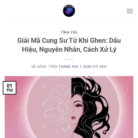
Chuyển
đến
nội
dung
TÌNH YÊU
Giải Mã Cung Sư Tử Khi Ghen: Dấu
Hiệu, Nguyên Nhân, Cách Xử Lý
ĐÃ ĐĂNG TRÊN
THÁNG HAI 1, 2026
BỞI
SEO
01
Th2