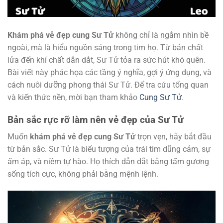
Khám phá vẻ đẹp cung Sư Tử
không chỉ là ngắm nhìn bề
ngoài, mà là hiểu nguồn sáng trong tim họ. Từ bản chất
lửa đến khí chất dẫn dắt, Sư Tử tỏa ra sức hút khó quên.
Bài viết này phác họa các tầng ý nghĩa, gợi ý ứng dụng, và
cách nuôi dưỡng phong thái Sư Tử. Để tra cứu tổng quan
và kiến thức nền, mời bạn tham khảo
Cung Sư Tử
.
Bản sắc rực rỡ làm nên vẻ đẹp của Sư Tử
Muốn
khám phá vẻ đẹp cung Sư Tử
trọn vẹn, hãy bắt đầu
từ bản sắc. Sư Tử là biểu tượng của trái tim dũng cảm, sự
ấm áp, và niềm tự hào. Họ thích dẫn dắt bằng tấm gương
sống tích cực, không phải bằng mệnh lệnh.