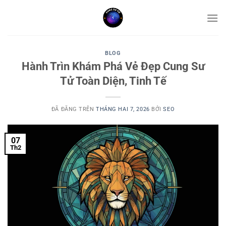
Chuyển
đến
nội
dung
BLOG
Hành Trìn Khám Phá Vẻ Đẹp Cung Sư
Tử Toàn Diện, Tinh Tế
ĐÃ ĐĂNG TRÊN
THÁNG HAI 7, 2026
BỞI
SEO
07
Th2