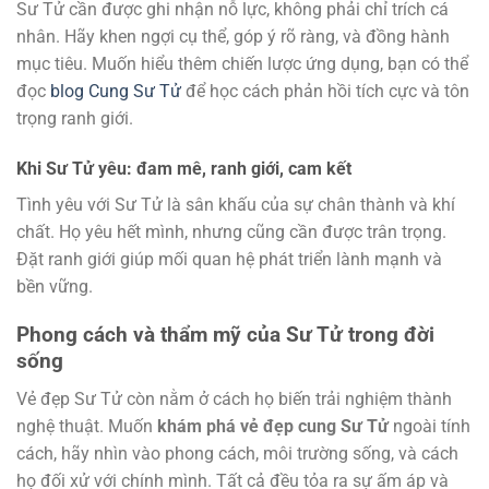
Sư Tử cần được ghi nhận nỗ lực, không phải chỉ trích cá
nhân. Hãy khen ngợi cụ thể, góp ý rõ ràng, và đồng hành
mục tiêu. Muốn hiểu thêm chiến lược ứng dụng, bạn có thể
đọc
blog Cung Sư Tử
để học cách phản hồi tích cực và tôn
trọng ranh giới.
Khi Sư Tử yêu: đam mê, ranh giới, cam kết
Tình yêu với Sư Tử là sân khấu của sự chân thành và khí
chất. Họ yêu hết mình, nhưng cũng cần được trân trọng.
Đặt ranh giới giúp mối quan hệ phát triển lành mạnh và
bền vững.
Phong cách và thẩm mỹ của Sư Tử trong đời
sống
Vẻ đẹp Sư Tử còn nằm ở cách họ biến trải nghiệm thành
nghệ thuật. Muốn
khám phá vẻ đẹp cung Sư Tử
ngoài tính
cách, hãy nhìn vào phong cách, môi trường sống, và cách
họ đối xử với chính mình. Tất cả đều tỏa ra sự ấm áp và