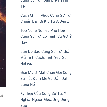
Cung Sư Tử Toàn Diện, Tinh
Tế
Cách Chinh Phục Cung Sư Tử
Chuẩn Bài: Bí Kíp Từ A Đến Z
Top Nghề Nghiệp Phù Hợp
Cung Sư Tử: Lộ Trình Và Gợi Ý
Hay
Bản Đồ Sao Cung Sư Tử: Giải
Mã Tính Cách, Tình Yêu, Sự
Nghiệp
Giải Mã Bí Mật Chăn Gối Cung
Sư Tử: Đam Mê Và Dẫn Dắt
Bùng Nổ
Ký Hiệu Của Cung Sư Tử: Ý
hủ
Nghĩa, Nguồn Gốc, Ứng Dụng
Sâu