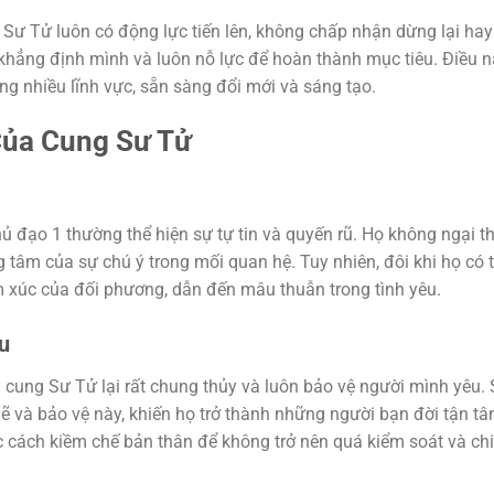
Sư Tử luôn có động lực tiến lên, không chấp nhận dừng lại hay
khẳng định mình và luôn nỗ lực để hoàn thành mục tiêu. Điều 
ng nhiều lĩnh vực, sẵn sàng đổi mới và sáng tạo.
Của Cung Sư Tử
ủ đạo 1 thường thể hiện sự tự tin và quyến rũ. Họ không ngại t
 tâm của sự chú ý trong mối quan hệ. Tuy nhiên, đôi khi họ có 
m xúc của đối phương, dẫn đến mâu thuẫn trong tình yêu.
u
 cung Sư Tử lại rất chung thủy và luôn bảo vệ người mình yêu.
và bảo vệ này, khiến họ trở thành những người bạn đời tận t
ọc cách kiềm chế bản thân để không trở nên quá kiểm soát và ch