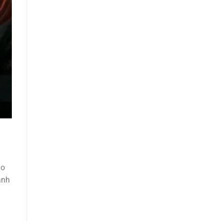
ho
ánh