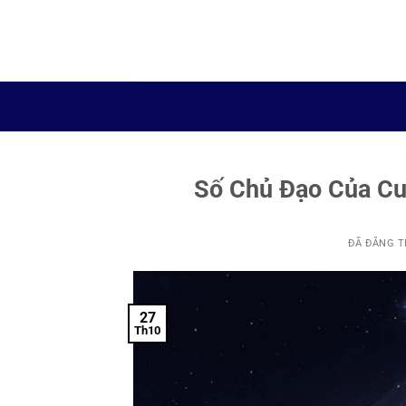
Chuyển
đến
nội
dung
Số Chủ Đạo Của Cu
ĐÃ ĐĂNG 
27
Th10