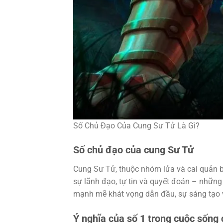
Số Chủ Đạo Của Cung Sư Tử Là Gì?
Số chủ đạo của cung Sư Tử
Cung Sư Tử, thuộc nhóm lửa và cai quản bở
sự lãnh đạo, tự tin và quyết đoán – nhữn
mạnh mẽ khát vọng dẫn đầu, sự sáng tạo v
Ý nghĩa của số 1 trong cuộc sống