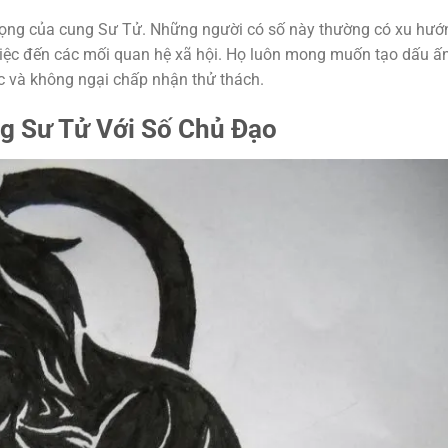
 vọng của cung Sư Tử. Những người có số này thường có xu hướ
việc đến các mối quan hệ xã hội. Họ luôn mong muốn tạo dấu ấ
c và không ngại chấp nhận thử thách.
g Sư Tử Với Số Chủ Đạo