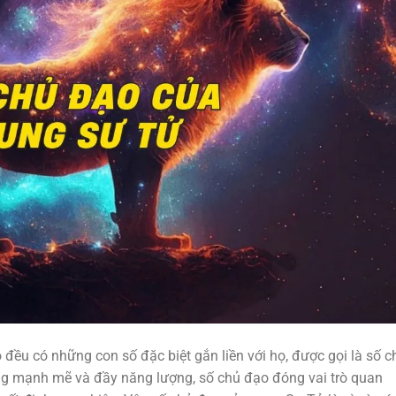
đều có những con số đặc biệt gắn liền với họ, được gọi là số c
ng mạnh mẽ và đầy năng lượng, số chủ đạo đóng vai trò quan