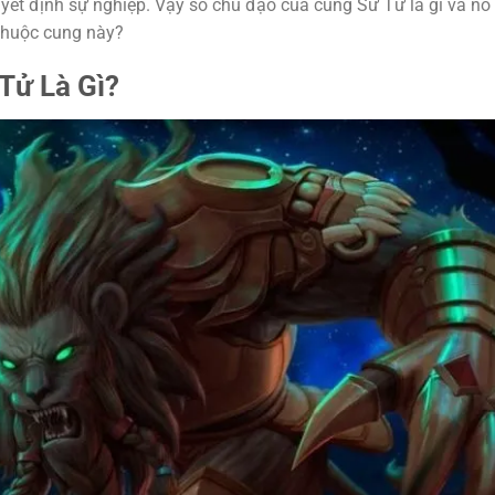
uyết định sự nghiệp. Vậy số chủ đạo của cung Sư Tử là gì và nó
thuộc cung này?
Tử Là Gì?