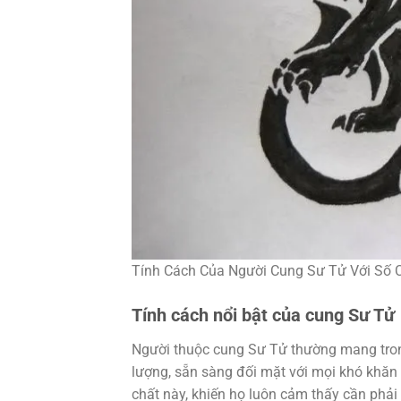
Tính Cách Của Người Cung Sư Tử Với Số 
Tính cách nổi bật của cung Sư Tử
Người thuộc cung Sư Tử thường mang trong 
lượng, sẵn sàng đối mặt với mọi khó khăn
chất này, khiến họ luôn cảm thấy cần phải 