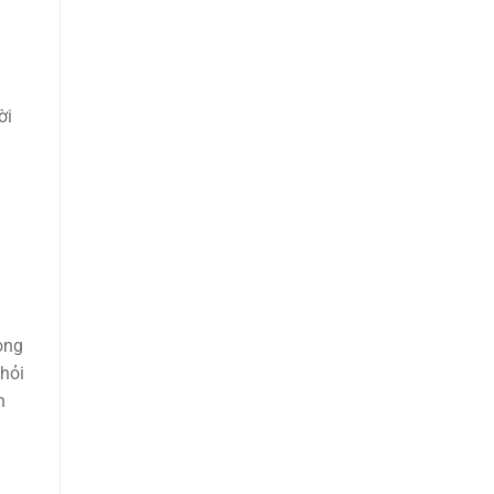
ời
ong
hỏi
h