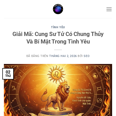
Chuyển
đến
nội
dung
TÌNH YÊU
Giải Mã: Cung Sư Tử Có Chung Thủy
Và Bí Mật Trong Tình Yêu
ĐÃ ĐĂNG TRÊN
THÁNG HAI 2, 2026
BỞI
SEO
02
Th2