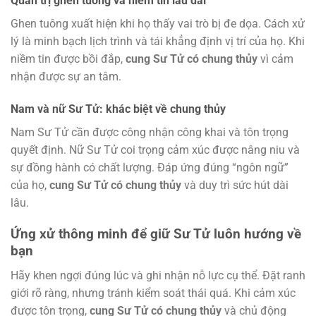
Quản trị ghen tuông và niềm tin lâu dài
Ghen tuông xuất hiện khi họ thấy vai trò bị đe dọa. Cách xử
lý là minh bạch lịch trình và tái khẳng định vị trí của họ. Khi
niềm tin được bồi đắp,
cung Sư Tử có chung thủy
vì cảm
nhận được sự an tâm.
Nam và nữ Sư Tử: khác biệt về chung thủy
Nam Sư Tử cần được công nhận công khai và tôn trọng
quyết định. Nữ Sư Tử coi trọng cảm xúc được nâng niu và
sự đồng hành có chất lượng. Đáp ứng đúng “ngôn ngữ”
của họ,
cung Sư Tử có chung thủy
và duy trì sức hút dài
lâu.
Ứng xử thông minh để giữ Sư Tử luôn hướng về
bạn
Hãy khen ngợi đúng lúc và ghi nhận nỗ lực cụ thể. Đặt ranh
giới rõ ràng, nhưng tránh kiểm soát thái quá. Khi cảm xúc
được tôn trọng,
cung Sư Tử có chung thủy
và chủ động