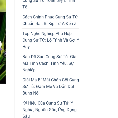
Cung Sư Tử Toàn Diện, Tinh
Tế
Cách Chinh Phục Cung Sư Tử
Chuẩn Bài: Bí Kíp Từ A Đến Z
Top Nghề Nghiệp Phù Hợp
Cung Sư Tử: Lộ Trình Và Gợi Ý
Hay
Bản Đồ Sao Cung Sư Tử: Giải
Mã Tính Cách, Tình Yêu, Sự
Nghiệp
Giải Mã Bí Mật Chăn Gối Cung
Sư Tử: Đam Mê Và Dẫn Dắt
Bùng Nổ
i
Ký Hiệu Của Cung Sư Tử: Ý
Nghĩa, Nguồn Gốc, Ứng Dụng
Sâu