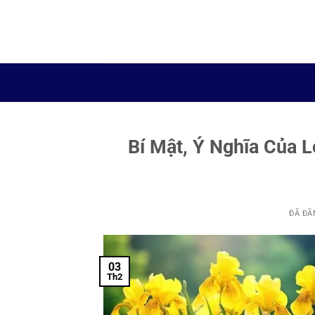
Chuyển
đến
nội
dung
Bí Mật, Ý Nghĩa Của 
ĐÃ ĐĂ
03
Th2