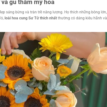
ử và gu thẩm mỹ hoa
đẹp sáng bừng và tràn trề năng lượng. Họ thích những bông lớn,
đó,
loài hoa cung Sư Tử thích nhất
thường có dáng kiêu hãnh và