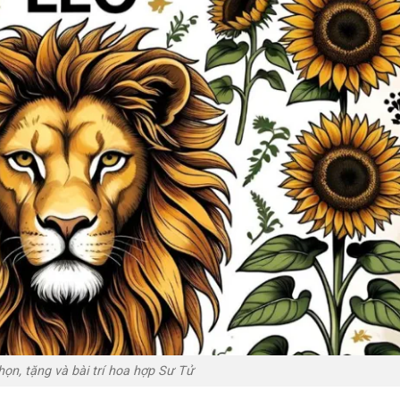
họn, tặng và bài trí hoa hợp Sư Tử