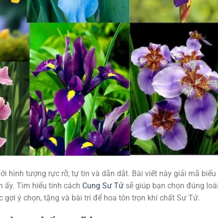
i hình tượng rực rỡ, tự tin và dẫn dắt. Bài viết này giải mã biểu
n ấy. Tìm hiểu tính cách
Cung Sư Tử
sẽ giúp bạn chọn đúng loà
ợi ý chọn, tặng và bài trí để hoa tôn trọn khí chất Sư Tử.