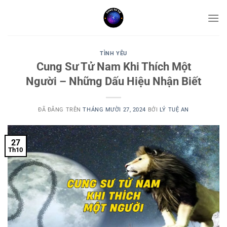
Chuyển
đến
nội
dung
TÌNH YÊU
Cung Sư Tử Nam Khi Thích Một
Người – Những Dấu Hiệu Nhận Biết
ĐÃ ĐĂNG TRÊN
THÁNG MƯỜI 27, 2024
BỞI
LÝ TUỆ AN
27
Th10