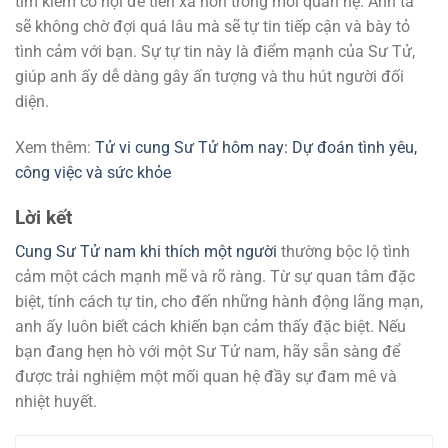
tìm kiếm cơ hội để tiến xa hơn trong mối quan hệ. Anh ta
sẽ không chờ đợi quá lâu mà sẽ tự tin tiếp cận và bày tỏ
tình cảm với bạn. Sự tự tin này là điểm mạnh của Sư Tử,
giúp anh ấy dễ dàng gây ấn tượng và thu hút người đối
diện.
Xem thêm:
Tử vi cung Sư Tử hôm nay: Dự đoán tình yêu,
công việc và sức khỏe
Lời kết
Cung Sư Tử nam khi thích một người
thường bộc lộ tình
cảm một cách mạnh mẽ và rõ ràng. Từ sự quan tâm đặc
biệt, tính cách tự tin, cho đến những hành động lãng mạn,
anh ấy luôn biết cách khiến bạn cảm thấy đặc biệt. Nếu
bạn đang hẹn hò với một Sư Tử nam, hãy sẵn sàng để
được trải nghiệm một mối quan hệ đầy sự đam mê và
nhiệt huyết.