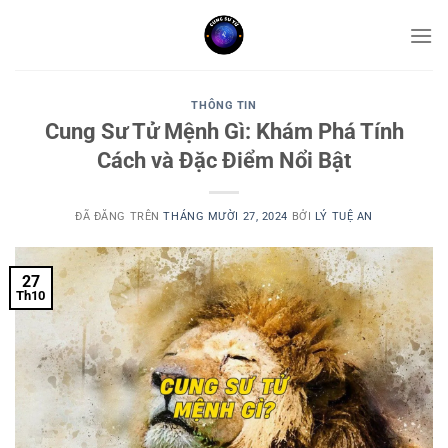
Chuyển
đến
nội
dung
THÔNG TIN
Cung Sư Tử Mệnh Gì: Khám Phá Tính
Cách và Đặc Điểm Nổi Bật
ĐÃ ĐĂNG TRÊN
THÁNG MƯỜI 27, 2024
BỞI
LÝ TUỆ AN
27
Th10