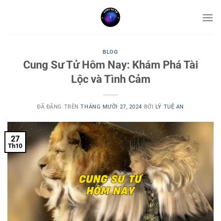
Chuyển
đến
nội
dung
BLOG
Cung Sư Tử Hôm Nay: Khám Phá Tài
Lộc và Tình Cảm
ĐÃ ĐĂNG TRÊN
THÁNG MƯỜI 27, 2024
BỞI
LÝ TUỆ AN
27
Th10